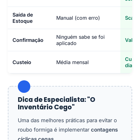
Saída de
Manual (com erro)
Scann
Estoque
Ninguém sabe se foi
Confirmação
Valid
aplicado
Custo 
Custeio
Média mensal
dia
Dica de Especialista: "O
Inventário Cego"
Uma das melhores práticas para evitar o
roubo formiga é implementar
contagens
cíclicas cegas
.