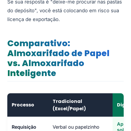
Se sua resposta é "deixe-me procurar nas pastas
do depósito", você está colocando em risco sua
licença de exportação.
Comparativo:
Almoxarifado de Papel
vs. Almoxarifado
Inteligente
Tradicional
Processo
Digit
(Excel/Papel)
App M
Requisição
Verbal ou papelzinho
solicit