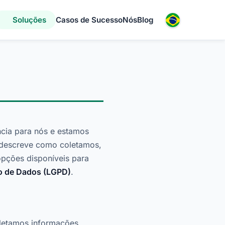
Soluções
Casos de Sucesso
Nós
Blog
ncia para nós e estamos
e descreve como coletamos,
pções disponíveis para
ão de Dados (LGPD)
.
oletamos informações