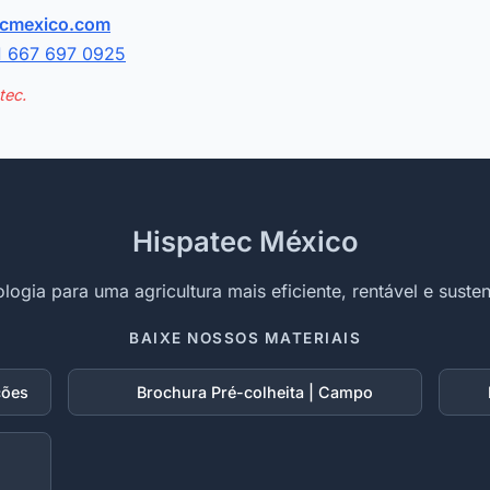
ecmexico.com
1 667 697 0925
tec.
Hispatec México
logia para uma agricultura mais eficiente, rentável e susten
BAIXE NOSSOS MATERIAIS
ções
Brochura Pré-colheita | Campo