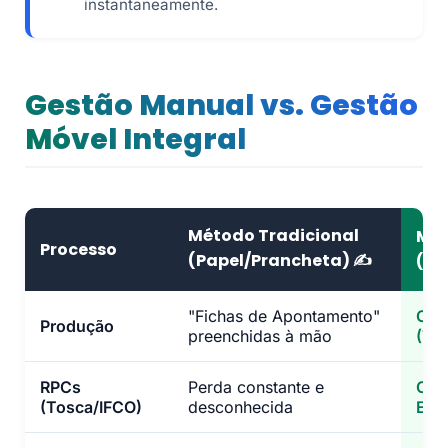
instantaneamente.
Gestão Manual vs. Gestão
Móvel Integral
Método Tradicional
Mét
Processo
(Papel/Prancheta) ✍️
(ER
"Fichas de Apontamento"
Capt
Produção
preenchidas à mão
(Tel
RPCs
Perda constante e
Cont
(Tosca/IFCO)
desconhecida
Equ