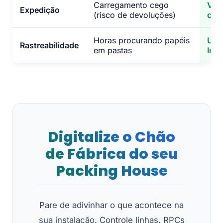
Carregamento cego
Val
Expedição
(risco de devoluções)
con
Horas procurando papéis
Um c
Rastreabilidade
em pastas
Ins
Digitalize o Chão
de Fábrica do seu
Packing House
Pare de adivinhar o que acontece na
sua instalação. Controle linhas, RPCs