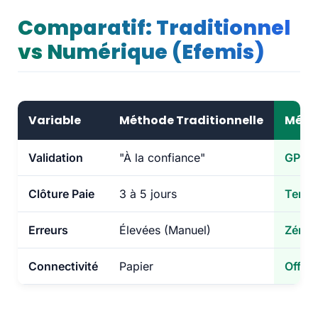
Comparatif: Traditionnel
vs Numérique (Efemis)
Variable
Méthode Traditionnelle
Méth
Validation
"À la confiance"
GPS + 
Clôture Paie
3 à 5 jours
Temps
Erreurs
Élevées (Manuel)
Zéro 
Connectivité
Papier
Offlin