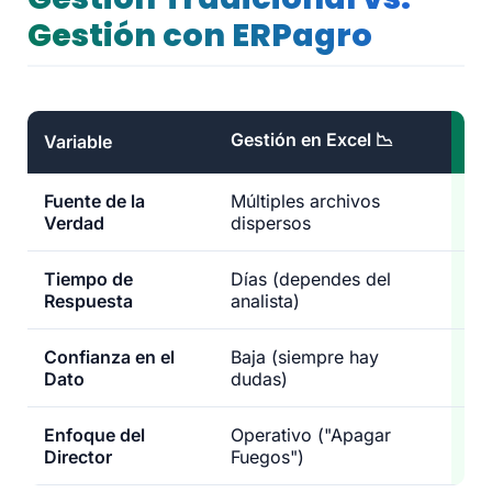
Gestión con ERPagro
Gestión en Excel 📉
Ge
Variable
Fuente de la
Múltiples archivos
Da
Verdad
dispersos
Ce
Tiempo de
Días (dependes del
In
Respuesta
analista)
(A
Confianza en el
Baja (siempre hay
Al
Dato
dudas)
da
Enfoque del
Operativo ("Apagar
Es
Director
Fuegos")
("